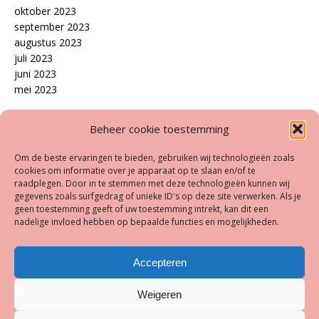
oktober 2023
september 2023
augustus 2023
juli 2023
juni 2023
mei 2023
Disclaimer
Beheer cookie toestemming
Op onze site treft u een aantal links aan naar andere websites.
Om de beste ervaringen te bieden, gebruiken wij technologieën zoals
Beeldverhaal.eu is niet aansprakelijk voor de inhoud en/of de
cookies om informatie over je apparaat op te slaan en/of te
raadplegen. Door in te stemmen met deze technologieën kunnen wij
wijze waarop die sites omgaan met uw (persoons)gegevens.
gegevens zoals surfgedrag of unieke ID's op deze site verwerken. Als je
Lees daarvoor het privacy beleid, de disclaimer, de copyright
geen toestemming geeft of uw toestemming intrekt, kan dit een
opmerkingen en de algemene voorwaarden (indien aanwezig)
nadelige invloed hebben op bepaalde functies en mogelijkheden.
van de site de u bezoekt. Worden er volgens u teksten en/of
afbeeldingen gebruikt die niet toegestaan zijn op deze site,
Accepteren
laat ons dat dan zo snel mogelijk weten. Wij zullen deze dan,
als de claim correct is, direct verwijderen
Weigeren