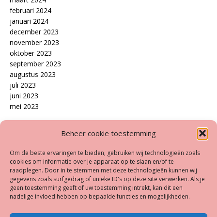
februari 2024
januari 2024
december 2023
november 2023
oktober 2023
september 2023
augustus 2023
juli 2023
juni 2023
mei 2023
Disclaimer
Beheer cookie toestemming
Op onze site treft u een aantal links aan naar andere websites.
Om de beste ervaringen te bieden, gebruiken wij technologieën zoals
Beeldverhaal.eu is niet aansprakelijk voor de inhoud en/of de
cookies om informatie over je apparaat op te slaan en/of te
raadplegen. Door in te stemmen met deze technologieën kunnen wij
wijze waarop die sites omgaan met uw (persoons)gegevens.
gegevens zoals surfgedrag of unieke ID's op deze site verwerken. Als je
Lees daarvoor het privacy beleid, de disclaimer, de copyright
geen toestemming geeft of uw toestemming intrekt, kan dit een
opmerkingen en de algemene voorwaarden (indien aanwezig)
nadelige invloed hebben op bepaalde functies en mogelijkheden.
van de site de u bezoekt. Worden er volgens u teksten en/of
afbeeldingen gebruikt die niet toegestaan zijn op deze site,