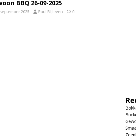
oon BBQ 26-09-2025
 september 2025
Paul Blijleven
0
Re
Bokke
Bucke
Gewo
Smaa
Zeep