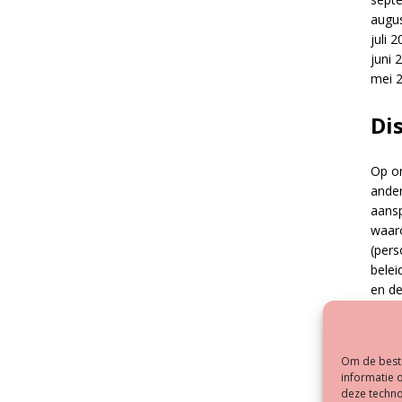
augu
juli 
juni 
mei 
Di
Op on
ander
aansp
waar
(pers
belei
en d
van d
tekst
toege
Om de beste
snel 
informatie 
claim
deze techno