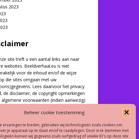
stus 2023
2023
2023
2023
sclaimer
ze site treft u een aantal links aan naar
e websites. Beeldverhaal.eu is niet
rakelijk voor de inhoud en/of de wijze
op die sites omgaan met uw
oons)gegevens. Lees daarvoor het privacy
d, de disclaimer, de copyright opmerkingen
e algemene voorwaarden (indien aanwezig)
e site de u bezoekt. Worden er volgens u
Beheer cookie toestemming
en en/of afbeeldingen gebruikt die niet
staan zijn op deze site, laat ons dat dan zo
 ervaringen te bieden, gebruiken wij technologieën zoals cookies om
mogelijk weten. Wij zullen deze dan, als de
over je apparaat op te slaan en/of te raadplegen. Door in te stemmen met
 correct is, direct verwijderen
logieën kunnen wij gegevens zoals surfgedrag of unieke ID's op deze site