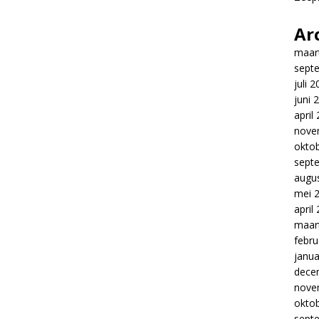
Ar
maar
sept
juli 
juni 
april
nove
okto
sept
augu
mei 
april
maar
febru
janua
dece
nove
okto
sept