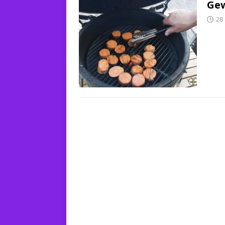
Gew
28