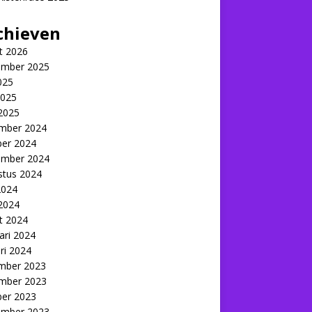
chieven
t 2026
ember 2025
2025
2025
 2025
mber 2024
ber 2024
ember 2024
stus 2024
2024
 2024
t 2024
ari 2024
ri 2024
mber 2023
mber 2023
ber 2023
ember 2023