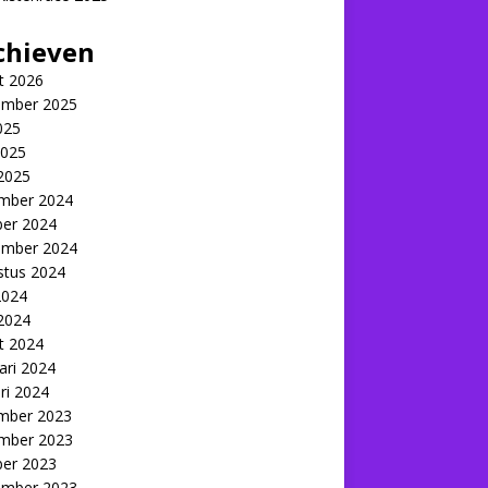
chieven
t 2026
ember 2025
2025
2025
 2025
mber 2024
ber 2024
ember 2024
stus 2024
2024
 2024
t 2024
ari 2024
ri 2024
mber 2023
mber 2023
ber 2023
ember 2023