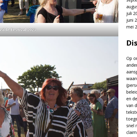
augu
juli 
juni 
mei 
side festival 2023
Di
Op on
ander
aansp
waar
(pers
belei
en d
van d
tekst
toege
snel 
claim