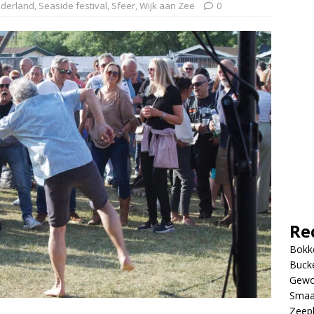
derland
,
Seaside festival
,
Sfeer
,
Wijk aan Zee
0
Re
Bokke
Bucke
Gewo
Smaa
Zeep