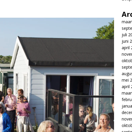
Ar
maar
sept
juli 
juni 
april
nove
okto
sept
augu
mei 
april
maar
febru
janua
dece
nove
okto
sept