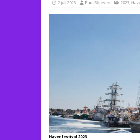
2 juli 2023
Paul Blijleven
2023
,
Have
Havenfestival 2023