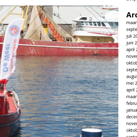
Ar
maar
sept
juli 
juni 
april
nove
okto
sept
augu
mei 
april
maar
febru
janua
dece
nove
okto
sept