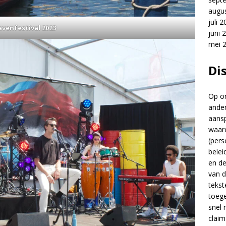
augu
juli 
venfestival 2023
juni 
mei 
Di
Op on
ander
aansp
waar
(pers
belei
en d
van d
tekst
toege
snel 
claim