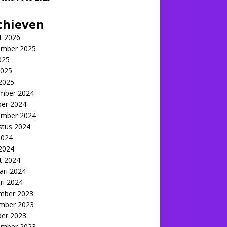
chieven
t 2026
ember 2025
2025
2025
 2025
mber 2024
ber 2024
ember 2024
stus 2024
2024
 2024
t 2024
ari 2024
ri 2024
mber 2023
mber 2023
ber 2023
ember 2023