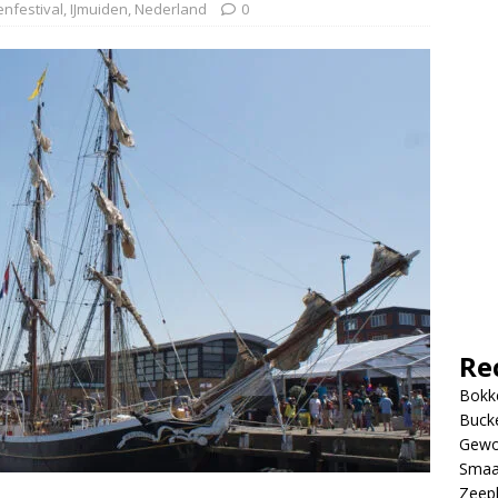
nfestival
,
IJmuiden
,
Nederland
0
Re
Bokke
Bucke
Gewo
Smaa
Zeep