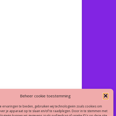
Beheer cookie toestemming
 ervaringen te bieden, gebruiken wij technologieën zoals cookies om
over je apparaat op te slaan en/of te raadplegen. Door in te stemmen met
logieën kunnen wij gegevens zoals surfgedrag of unieke ID's op deze site