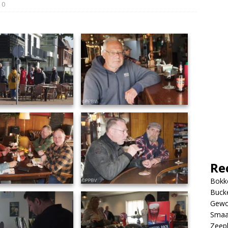
0
Re
Bokke
Bucke
Gewo
Smaa
Zeep