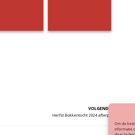
t Bokkentocht 2024
Herfst Bokkentocht 2024
VOLGENDE
Herfst Bokkentocht 2024 afterparty
Om de beste
informatie 
deze techno