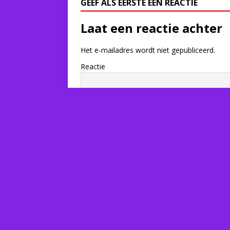
GEEF ALS EERSTE EEN REACTIE
Laat een reactie achter
Het e-mailadres wordt niet gepubliceerd.
Reactie
Naam
*
E-mail
*
Site