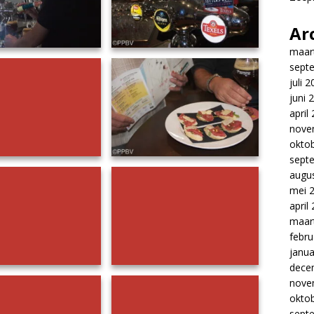
Ar
maar
sept
juli 
juni 
april
nove
okto
sept
augu
mei 
april
maar
febru
janua
dece
nove
okto
sept