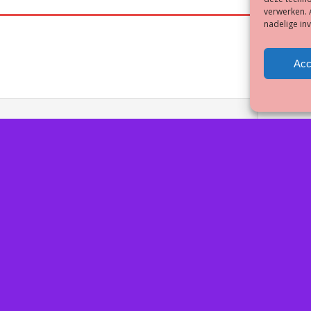
verwerken. 
nadelige in
Acc