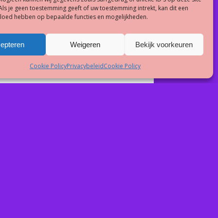
Als je geen toestemming geeft of uw toestemming intrekt, kan dit een
vloed hebben op bepaalde functies en mogelijkheden.
epteren
Weigeren
Bekijk voorkeuren
Cookie Policy
Privacybeleid
Cookie Policy