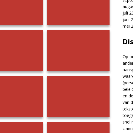
augu
juli 
juni 
mei 
Di
Op on
ander
aansp
waar
Herfst Bokkentocht 2024
(pers
belei
en d
van d
tekst
toege
snel 
t Bokkentocht 2024
Herfst Bokkentocht 2024
claim