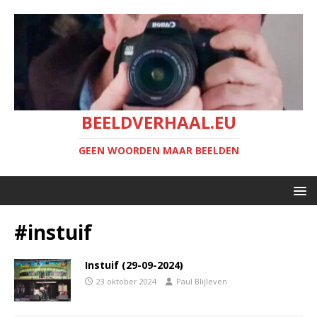
BEELDVERHAAL.EU
GEEN WOORDEN MAAR BEELDEN
#instuif
Instuif (29-09-2024)
23 oktober 2024
Paul Blijleven