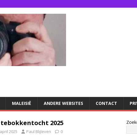
U
MALEISIË
ANDERE WEBSITES
CONTACT
PR
tebokkentocht 2025
Zoek
april 2025
Paul Blijleven
0