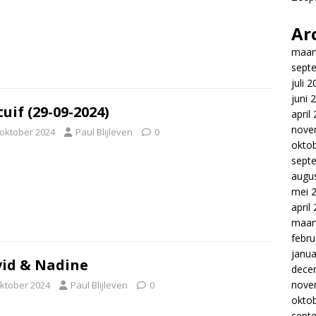
Ar
maar
sept
juli 
juni 
tuif (29-09-2024)
april
nove
 oktober 2024
Paul Blijleven
0
okto
sept
augu
mei 
april
maar
febru
janua
id & Nadine
dece
nove
oktober 2024
Paul Blijleven
0
okto
sept