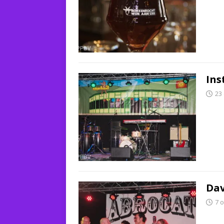
Ins
23
Dav
7 