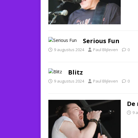
Serious Fun
9 augustus 2024
Paul Blijleven
0
Blitz
9 augustus 2024
Paul Blijleven
0
De 
9 