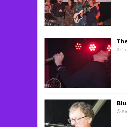
The
1 
Blu
9 