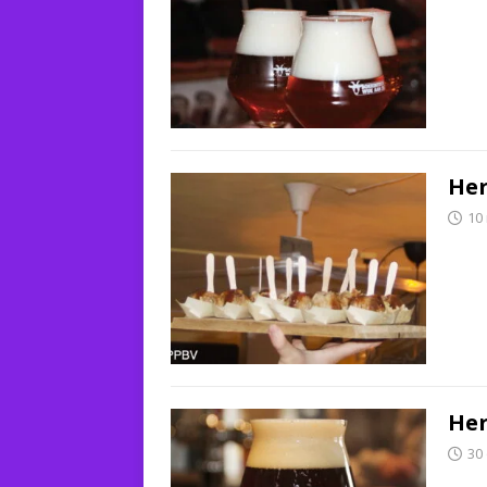
Her
10
Her
30