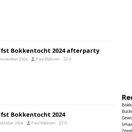
fst Bokkentocht 2024 afterparty
 november 2024
Paul Blijleven
0
Re
Bokke
Bucke
fst Bokkentocht 2024
Gewo
 oktober 2024
Paul Blijleven
0
Smaa
Zeep