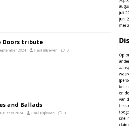
augu
juli 
juni 
mei 
Di
 Doors tribute
september 2024
Paul Blijleven
0
Op on
ander
aansp
waar
(pers
belei
en d
van d
es and Ballads
tekst
toege
augustus 2024
Paul Blijleven
0
snel 
claim